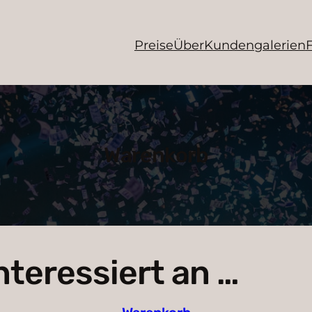
Preise
Über
Kundengalerien
Warenkorb
interessiert an …